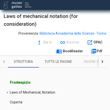
Laws of mechanical notation (for
consideration)
Provenienza:
Biblioteca Accademia delle Scienze -Torino
upgrade
link
open_in_new
Sta in
Risorse
OPAC
menu_book
picture_as_pdf
BookReader
Pdf
STRUTTURA
TUTTE LE PAGINE
PAGINE CON ILL
Frontespizio
Laws of Mechanical, Notation
chevron_right
Coperta