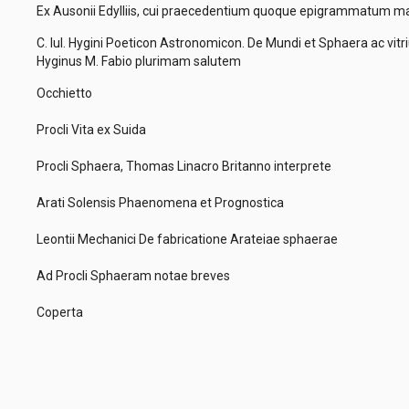
Ex Ausonii Edylliis, cui praecedentium quoque epigrammatum m
C. Iul. Hygini Poeticon Astronomicon. De Mundi et Sphaera ac vit
Hyginus M. Fabio plurimam salutem
Occhietto
Procli Vita ex Suida
Procli Sphaera, Thomas Linacro Britanno interprete
Arati Solensis Phaenomena et Prognostica
Leontii Mechanici De fabricatione Arateiae sphaerae
Ad Procli Sphaeram notae breves
Coperta