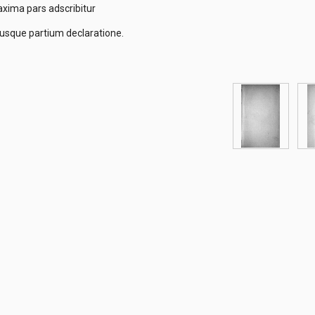
axima pars adscribitur
riusque partium declaratione.