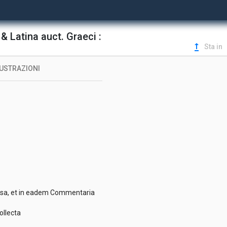
 Latina auct. Graeci :
upgrade
Sta in
LUSTRAZIONI
rsa, et in eadem Commentaria
ollecta