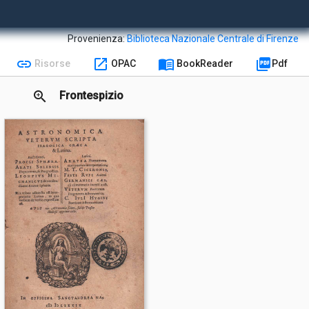
Provenienza:
Biblioteca Nazionale Centrale di Firenze
link
open_in_new
menu_book
picture_as_pdf
Risorse
OPAC
BookReader
Pdf
zoom_in
Frontespizio