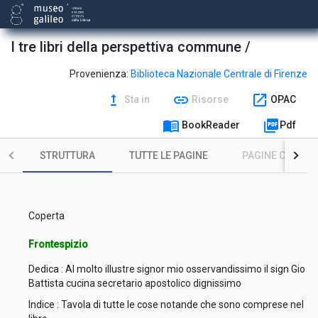
I tre libri della perspettiva commune /
Provenienza:
Biblioteca Nazionale Centrale di Firenze
upgrade
link
open_in_new
Sta in
Risorse
OPAC
menu_book
picture_as_pdf
BookReader
Pdf
STRUTTURA
TUTTE LE PAGINE
PAGINE CON ILL
Coperta
Frontespizio
Dedica : Al molto illustre signor mio osservandissimo il sign Gio
Battista cucina secretario apostolico dignissimo
Indice : Tavola di tutte le cose notande che sono comprese nel