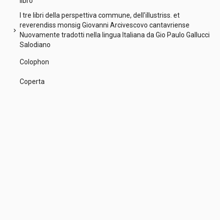
libro
I tre libri della perspettiva commune, dell'illustriss. et
reverendiss monsig Giovanni Arcivescovo cantavriense
chevron_right
Nuovamente tradotti nella lingua Italiana da Gio Paulo Gallucci
Salodiano
Colophon
Coperta