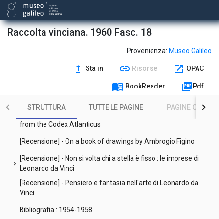
[Recensione] - Du nouveau sur Léonard de Vinci : Léonard et
chevron_right
Janus Lascaris
Raccolta vinciana. 1960 Fasc. 18
[Recensione] - Leonardo : saggi e ricerche
Provenienza:
Museo Galileo
[Recensione] - Leonardo da Vinci
upgrade
link
open_in_new
Sta in
Risorse
OPAC
[Recensione] - Galileo as a critic of the arts
menu_book
picture_as_pdf
BookReader
Pdf
[Recensione] - Studi vinciani : documenti, analisi e inediti
leonardeschi
STRUTTURA
TUTTE LE PAGINE
PAGINE CON ILL
[Recensione] - Leonardo da Vinci Fragments at Windsor Castle
from the Codex Atlanticus
[Recensione] - On a book of drawings by Ambrogio Figino
[Recensione] - Non si volta chi a stella è fisso : le imprese di
chevron_right
Leonardo da Vinci
[Recensione] - Pensiero e fantasia nell'arte di Leonardo da
Vinci
Bibliografia : 1954-1958