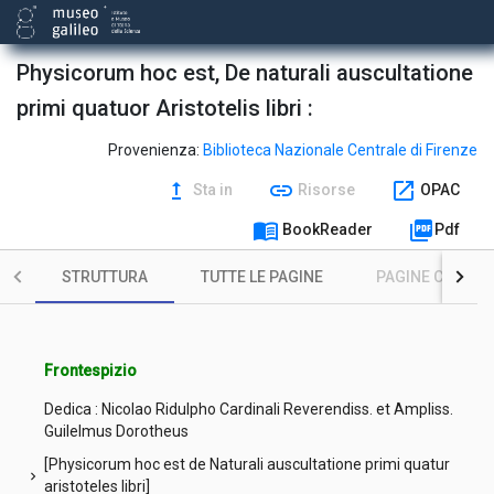
Physicorum hoc est, De naturali auscultatione
primi quatuor Aristotelis libri :
Provenienza:
Biblioteca Nazionale Centrale di Firenze
upgrade
link
open_in_new
Sta in
Risorse
OPAC
menu_book
picture_as_pdf
BookReader
Pdf
STRUTTURA
TUTTE LE PAGINE
PAGINE CON ILL
Frontespizio
Dedica : Nicolao Ridulpho Cardinali Reverendiss. et Ampliss.
Guilelmus Dorotheus
[Physicorum hoc est de Naturali auscultatione primi quatur
chevron_right
aristoteles libri]