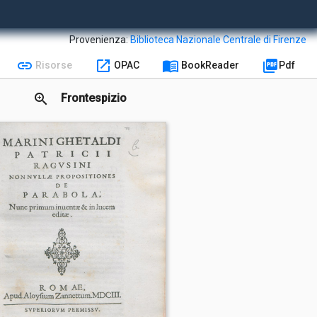
Provenienza:
Biblioteca Nazionale Centrale di Firenze
link
open_in_new
menu_book
picture_as_pdf
Risorse
OPAC
BookReader
Pdf
zoom_in
Frontespizio