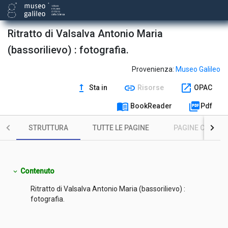
Ritratto di Valsalva Antonio Maria
(bassorilievo) : fotografia.
Provenienza:
Museo Galileo
upgrade
link
open_in_new
Sta in
Risorse
OPAC
menu_book
picture_as_pdf
BookReader
Pdf
STRUTTURA
TUTTE LE PAGINE
PAGINE CON ILL
Contenuto
expand_more
Ritratto di Valsalva Antonio Maria (bassorilievo) :
fotografia.