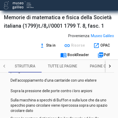
Memoria intorno ad un uomo perfettamente bilingue e sulla
struttura delle parti più interne della lingua
Memorie di matematica e fisica della Società
Opposizioni d'Urano : osservate negli anni 1790, 91, 92
italiana (1799)t./8,//0001 1799 T. 8, fasc. 1
Sopra una nuova macchina per dividere una data retta in
qualunque numero di parti eguali
Provenienza:
Museo Galileo
Nuove considerazioni intorno alla pressione d'un corpo
upgrade
link
open_in_new
Sta in
Risorse
OPAC
sostenuto da tre e più appoggi in un piano orizzontale
menu_book
picture_as_pdf
BookReader
Pdf
Del natro orientale
Osservazioni elettrico-atmosferiche e barometriche insieme
STRUTTURA
TUTTE LE PAGINE
PAGINE CON ILL
paragonate
Dell'accoppiamento d'una cantaride con uno elatere
Sopra la pressione delle porte contro i loro arpioni
Sulla macchina a specchi di Buffon e sulla luce che da uno
specchio piano circolare viene ripercossa sopra uno spazio
circolare dato