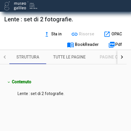
Lente : set di 2 fotografie.
upgrade
link
open_in_new
Sta in
Risorse
OPAC
menu_book
picture_as_pdf
BookReader
Pdf
STRUTTURA
TUTTE LE PAGINE
PAGINE CON ILL
Contenuto
expand_more
Lente : set di 2 fotografie.