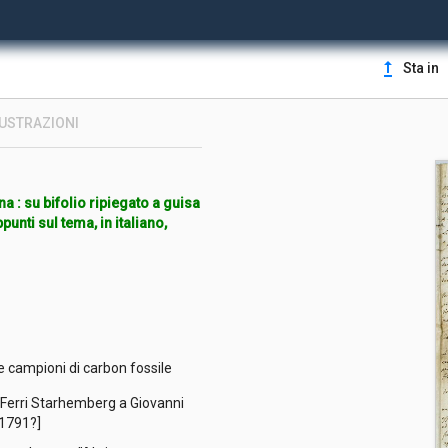
upgrade
Sta in
LUSTRAZIONI
ana : su bifolio ripiegato a guisa
ppunti sul tema, in italiano,
ue campioni di carbon fossile
na Ferri Starhemberg a Giovanni
?-1791?]