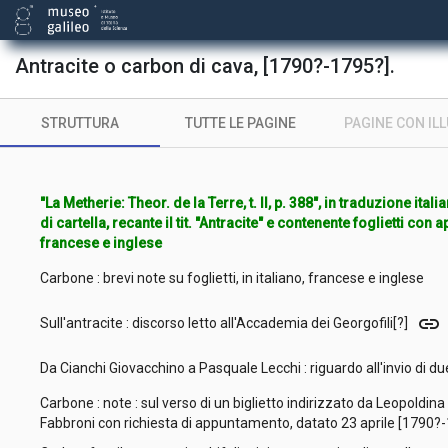
Antracite o carbon di cava, [1790?-1795?].
STRUTTURA
TUTTE LE PAGINE
PAGINE CON IL
"La Metherie: Theor. de la Terre, t. II, p. 388", in traduzione itali
di cartella, recante il tit. "Antracite" e contenente foglietti con a
francese e inglese
Carbone : brevi note su foglietti, in italiano, francese e inglese
link
Sull'antracite : discorso letto all'Accademia dei Georgofili[?]
Da Cianchi Giovacchino a Pasquale Lecchi : riguardo all'invio di d
Carbone : note : sul verso di un biglietto indirizzato da Leopoldi
Fabbroni con richiesta di appuntamento, datato 23 aprile [1790