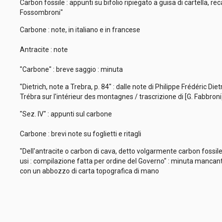
Carbon fossile : appunti su bifolio ripiegato a guisa di cartella, reca
Fossombroni"
Carbone : note, in italiano e in francese
Antracite : note
"Carbone" : breve saggio : minuta
"Dietrich, note a Trebra, p. 84" : dalle note di Philippe Frédéric Di
Trébra sur l'intérieur des montagnes / trascrizione di [G. Fabbron
"Sez. IV" : appunti sul carbone
Carbone : brevi note su foglietti e ritagli
"Dell'antracite o carbon di cava, detto volgarmente carbon fossil
usi : compilazione fatta per ordine del Governo" : minuta mancante d
con un abbozzo di carta topografica di mano