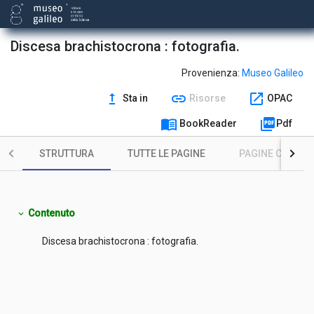
Discesa brachistocrona : fotografia.
Provenienza:
Museo Galileo
upgrade
link
open_in_new
Sta in
Risorse
OPAC
menu_book
picture_as_pdf
BookReader
Pdf
STRUTTURA
TUTTE LE PAGINE
PAGINE CON ILL
Contenuto
expand_more
Discesa brachistocrona : fotografia.