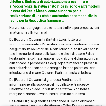
di lettera. Richiesta di autorizzazione a esaminare,
all'occorrenza, la statua anatomica in legno e altri modelli
in cera del Reale Museo, come supporto per la
realizzazione di una statua anatomica decomponibile in
legno per la Repubblica francese ...
Nervi e vasi sanguigni : breve nota istruttiva per preparazioni
anatomiche / [F. Fontana]
Da [Fabbroni Giovanni] a Bartolini Luigi : lettera di
accompagnamento all'Inventario dei lavori anatomici in cera
eseguiti dai modellatori del Reale Museo; si fa rilevare che in
tale Inventario vi sono delle lacune e che il direttore Felice
Fontana le ha colmate apponendovi alcune dichiarazioni per
giustificare la permanenza degli oggetti mancanti presso la
sua abitazione : con note a margine in tono polemico : con
intestazione di mano Giovanni Parlini : minuta di lettera
Da [Fabbroni Giovanni] al granduca Ferdinando III :
informazione alla supplica del modellatore Francesco
Calenzoli che chiede un sussidio caritativo : con nota a
margine di mano Giovanni Parlini : minuta di lettera
Da Gelati Luigi al granduca Ferdinando III : Gelati dichiara di
essere stato licenziato dal direttore Felice Fontana nonostante