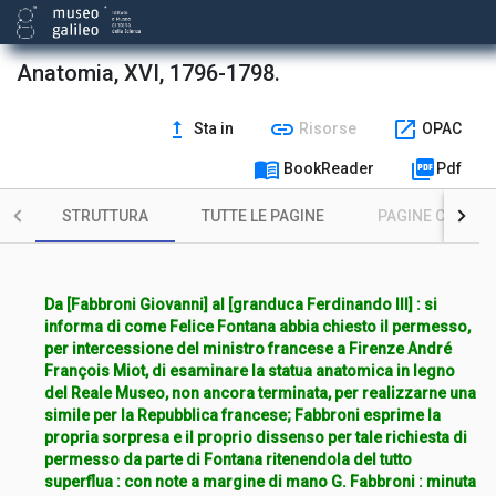
Anatomia, XVI, 1796-1798.
upgrade
link
open_in_new
Sta in
Risorse
OPAC
menu_book
picture_as_pdf
BookReader
Pdf
STRUTTURA
TUTTE LE PAGINE
PAGINE CON ILL
Da [Fabbroni Giovanni] al [granduca Ferdinando III] : si
informa di come Felice Fontana abbia chiesto il permesso,
per intercessione del ministro francese a Firenze André
François Miot, di esaminare la statua anatomica in legno
del Reale Museo, non ancora terminata, per realizzarne una
simile per la Repubblica francese; Fabbroni esprime la
propria sorpresa e il proprio dissenso per tale richiesta di
permesso da parte di Fontana ritenendola del tutto
superflua : con note a margine di mano G. Fabbroni : minuta