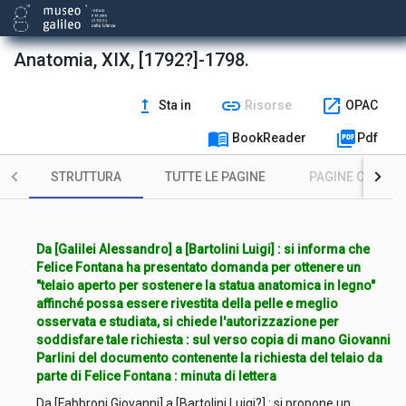
Anatomia, XIX, [1792?]-1798.
upgrade
link
open_in_new
Sta in
Risorse
OPAC
menu_book
picture_as_pdf
BookReader
Pdf
STRUTTURA
TUTTE LE PAGINE
PAGINE CON ILL
Da [Galilei Alessandro] a [Bartolini Luigi] : si informa che
Felice Fontana ha presentato domanda per ottenere un
"telaio aperto per sostenere la statua anatomica in legno"
affinché possa essere rivestita della pelle e meglio
osservata e studiata, si chiede l'autorizzazione per
soddisfare tale richiesta : sul verso copia di mano Giovanni
Parlini del documento contenente la richiesta del telaio da
parte di Felice Fontana : minuta di lettera
Da [Fabbroni Giovanni] a [Bartolini Luigi?] : si propone un