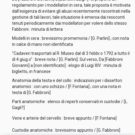
regolamento per i modellatori in cera, tale proposta è motivata
dall'esigenza di evitare gli abusi recentemente riscontrati nella
gestione di tali lavori, tale situazione è emersa dai resoconti
tenuti periodicamente dai modellatori per volere dello stesso
Fabbroni : minuta di lettera
Modelli in cera : brevissimo promemoria / [G. Parlini] ; con nota
in calce di mano non identificata
"Cadaveri trasportati al R. Museo dal dì 3 febbr.o 1792 a tutto il
dì 4 giug.o" : breve nota / [G. Parlini]. Sul verso, Da [Fabbroni
Giovanni] a [non identificato] : elogio di Luigi XIV : minuta di
biglietto, in francese
Anatomia della testa e del collo : indicazioni per i dissettori
anatomici : con uno schizzo / [F. Fontana] ; con una nota in
testa di [G. Fabbroni]
Parti anatomiche : elenco di reperti conservati in custodie / [L.
Gagli?]
Vene e arterie del cervello : breve appunto / [F. Fontana]
Custodie anatomiche : brevissimo appunto / [G. Fabbroni]