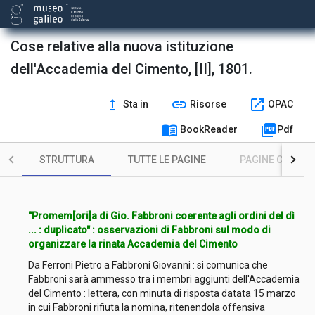
Cose relative alla nuova istituzione
dell'Accademia del Cimento, [II], 1801.
upgrade
link
open_in_new
Sta in
Risorse
OPAC
menu_book
picture_as_pdf
BookReader
Pdf
STRUTTURA
TUTTE LE PAGINE
PAGINE CON ILL
"Promem[ori]a di Gio. Fabbroni coerente agli ordini del dì
... : duplicato" : osservazioni di Fabbroni sul modo di
organizzare la rinata Accademia del Cimento
Da Ferroni Pietro a Fabbroni Giovanni : si comunica che
Fabbroni sarà ammesso tra i membri aggiunti dell'Accademia
del Cimento : lettera, con minuta di risposta datata 15 marzo
in cui Fabbroni rifiuta la nomina, ritenendola offensiva