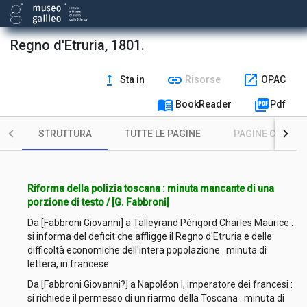
Regno d'Etruria, 1801.
upgrade
link
open_in_new
Sta in
Risorse
OPAC
menu_book
picture_as_pdf
BookReader
Pdf
STRUTTURA
TUTTE LE PAGINE
PAGINE CON ILL
Riforma della polizia toscana : minuta mancante di una
porzione di testo / [G. Fabbroni]
Da [Fabbroni Giovanni] a Talleyrand Périgord Charles Maurice :
si informa del deficit che affligge il Regno d'Etruria e delle
difficoltà economiche dell'intera popolazione : minuta di
lettera, in francese
Da [Fabbroni Giovanni?] a Napoléon I, imperatore dei francesi :
si richiede il permesso di un riarmo della Toscana : minuta di