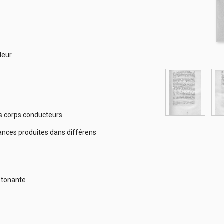
fi
aleur
des corps conducteurs
ances produites dans différens
détonante