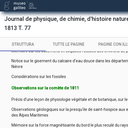
Suite des vues sur l'action galvanique
Mémoire sur un nouveau composé détonant
Journal de physique, de chimie, d'histoire naturel
Extrait d'un rapport, lu en aout 1812, à la société philomathique 
1813 T. 77
Mémoire sur quelques combinaisons de phosphore et de soufre e
recherches chimiques
STRUTTURA
TUTTE LE PAGINE
PAGINE CON IL
Mémoire sur les ossemens et coquilles fossiles des environs de
Notice sur le gisement du calcaire d'eau douce dans les départemen
Nièvre
Considérations sur les fossiles
Observations sur la comète de 1811
Précis d'une leçon de physiologie végétale et de botanique, sur le
Observations géologiques sur la presqu'ile de saint-hospice aux
des Alpes Maritimes
Mémoire sur la force magnétisante du bord le plus reculé du rayo