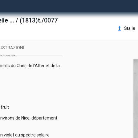
le ... / (1813)t./0077
de Paris
upgrade
Sta in
t quelques autres sujets et
LUSTRAZIONI
 plaisance
ts du Cher, de l'Allier et de la
 fruit
 environs de Nice, département
n violet du spectre solaire