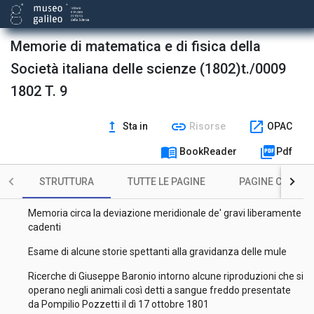
matematica]
Sopra due idropici fortunatamente guariti per una caduta
Memorie di matematica e di fisica della
dall'alto
Società italiana delle scienze (1802)t./0009
Saggio analitico principalmente diretto ad ampliare gli usi di
quella formola chiamata Il binomio di Newton
1802 T. 9
Spiegazione popolare della maniera colla quale si regola
l'anno sestile o intercalare ed il cominciamento dell'anno
upgrade
link
open_in_new
Sta in
Risorse
OPAC
repubblicano
menu_book
picture_as_pdf
Sopra una terra vulcanica scoperta nella provincia
BookReader
Pdf
bergamasca
STRUTTURA
TUTTE LE PAGINE
PAGINE CON ILL
Memoria sopra alcune nuove specie di piante
Memoria circa la deviazione meridionale de' gravi liberamente
cadenti
Esame di alcune storie spettanti alla gravidanza delle mule
Ricerche di Giuseppe Baronio intorno alcune riproduzioni che si
operano negli animali così detti a sangue freddo presentate
da Pompilio Pozzetti il dì 17 ottobre 1801