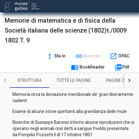
matematica]
Sopra due idropici fortunatamente guariti per una caduta
Memorie di matematica e di fisica della
dall'alto
Società italiana delle scienze (1802)t./0009
Saggio analitico principalmente diretto ad ampliare gli usi di
quella formola chiamata Il binomio di Newton
1802 T. 9
Spiegazione popolare della maniera colla quale si regola
l'anno sestile o intercalare ed il cominciamento dell'anno
upgrade
link
open_in_new
Sta in
Risorse
OPAC
repubblicano
menu_book
picture_as_pdf
Sopra una terra vulcanica scoperta nella provincia
BookReader
Pdf
bergamasca
STRUTTURA
TUTTE LE PAGINE
PAGINE CON ILL
Memoria sopra alcune nuove specie di piante
Memoria circa la deviazione meridionale de' gravi liberamente
cadenti
Esame di alcune storie spettanti alla gravidanza delle mule
Ricerche di Giuseppe Baronio intorno alcune riproduzioni che si
operano negli animali così detti a sangue freddo presentate
da Pompilio Pozzetti il dì 17 ottobre 1801