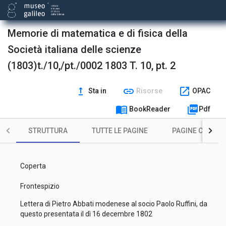
Memorie di matematica e di fisica della
Società italiana delle scienze
(1803)t./10,/pt./0002 1803 T. 10, pt. 2
upgrade
link
open_in_new
Sta in
Risorse
OPAC
menu_book
picture_as_pdf
BookReader
Pdf
STRUTTURA
TUTTE LE PAGINE
PAGINE CON ILL
Coperta
Frontespizio
Lettera di Pietro Abbati modenese al socio Paolo Ruffini, da
questo presentata il dì 16 decembre 1802