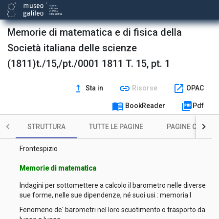
Memorie di matematica e di fisica della
Società italiana delle scienze
(1811)t./15,/pt./0001 1811 T. 15, pt. 1
upgrade
link
open_in_new
Sta in
Risorse
OPAC
menu_book
picture_as_pdf
BookReader
Pdf
STRUTTURA
TUTTE LE PAGINE
PAGINE CON ILL
Coperta
Frontespizio
Memorie di matematica
Indagini per sottomettere a calcolo il barometro nelle diverse
sue forme, nelle sue dipendenze, né suoi usi : memoria I
Fenomeno de' barometri nel loro scuotimento o trasporto da