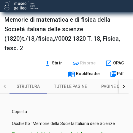
Memorie di matematica e di fisica della
Società italiana delle scienze
(1820)t./18,/fisica,//0002 1820 T. 18, Fisica,
fasc. 2
upgrade
link
open_in_new
Sta in
Risorse
OPAC
menu_book
picture_as_pdf
BookReader
Pdf
STRUTTURA
TUTTE LE PAGINE
PAGINE CON ILL
Coperta
Occhietto : Memorie della Società Italiana delle Scienze