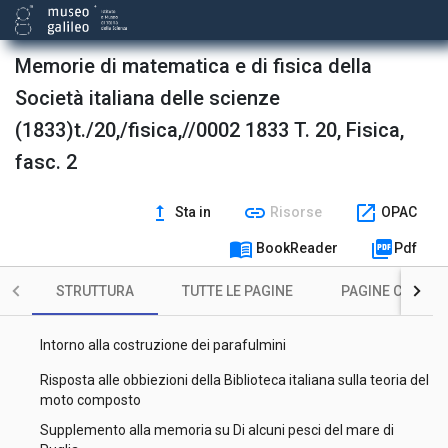
Memorie di matematica e di fisica della
Società italiana delle scienze
(1833)t./20,/fisica,//0002 1833 T. 20, Fisica,
fasc. 2
upgrade
link
open_in_new
Sta in
Risorse
OPAC
Coperta
menu_book
picture_as_pdf
BookReader
Pdf
Occhietto : Memorie della Società Italiana delle Scienze
Osservazioni botaniche del dottor Ottaviano Targioni Tozzetti
STRUTTURA
TUTTE LE PAGINE
PAGINE CON ILL
... : decade VI ricevuta alli 8 novembre 1827
Intorno alla costruzione dei parafulmini
Risposta alle obbiezioni della Biblioteca italiana sulla teoria del
moto composto
Supplemento alla memoria su Di alcuni pesci del mare di