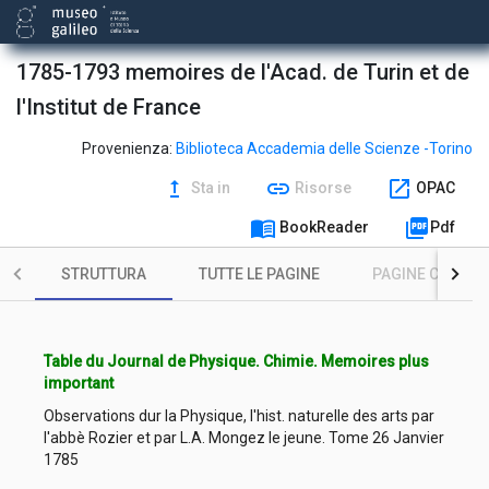
1785-1793 memoires de l'Acad. de Turin et de
l'Institut de France
Provenienza:
Biblioteca Accademia delle Scienze -Torino
upgrade
link
open_in_new
Sta in
Risorse
OPAC
menu_book
picture_as_pdf
BookReader
Pdf
STRUTTURA
TUTTE LE PAGINE
PAGINE CON ILL
Table du Journal de Physique. Chimie. Memoires plus
important
Observations dur la Physique, l'hist. naturelle des arts par
l'abbè Rozier et par L.A. Mongez le jeune. Tome 26 Janvier
1785