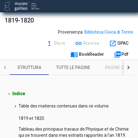
1819-1820
Provenienza:
Biblioteca Civica di Torino
upgrade
link
open_in_new
Sta in
Risorse
OPAC
menu_book
picture_as_pdf
BookReader
Pdf
STRUTTURA
TUTTE LE PAGINE
PAGINE CON ILL
Indice
expand_more
Table des matieres contenues dans ce volume.
chevron_right
1819 et 1820.
Tableau des principaux travaux de Physique et de Chimie
qui se trouvent dans mes extraits rapportès à l'an 1819.