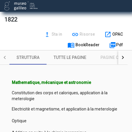
1822
upgrade
link
open_in_new
Sta in
Risorse
OPAC
menu_book
picture_as_pdf
BookReader
Pdf
STRUTTURA
TUTTE LE PAGINE
PAGINE CON ILL
Mathematique, mécanique et astronomie
Constitution des corps et caloriques, application à la
meterologie
Electricitè et magnetisme, et application à la meterologie
Optique