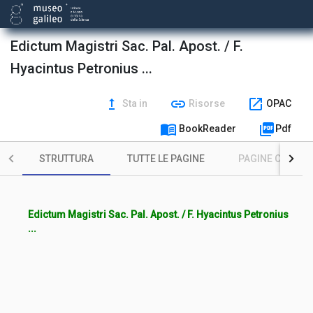
Edictum Magistri Sac. Pal. Apost. / F.
Hyacintus Petronius ...
upgrade
link
open_in_new
Sta in
Risorse
OPAC
menu_book
picture_as_pdf
BookReader
Pdf
STRUTTURA
TUTTE LE PAGINE
PAGINE CON ILL
Edictum Magistri Sac. Pal. Apost. / F. Hyacintus Petronius
...