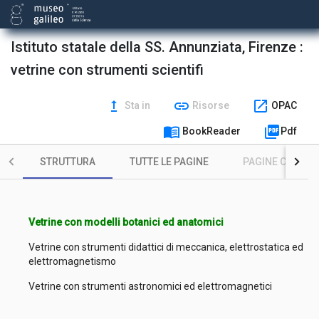
Istituto statale della SS. Annunziata, Firenze :
vetrine con strumenti scientifi
upgrade
link
open_in_new
Sta in
Risorse
OPAC
menu_book
picture_as_pdf
BookReader
Pdf
STRUTTURA
TUTTE LE PAGINE
PAGINE CON ILL
Vetrine con modelli botanici ed anatomici
Vetrine con strumenti didattici di meccanica, elettrostatica ed
elettromagnetismo
Vetrine con strumenti astronomici ed elettromagnetici