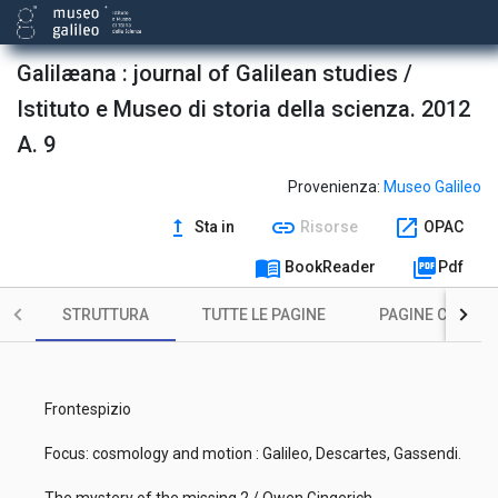
Galilæana : journal of Galilean studies /
Istituto e Museo di storia della scienza. 2012
A. 9
Provenienza:
Museo Galileo
upgrade
link
open_in_new
Sta in
Risorse
OPAC
menu_book
picture_as_pdf
BookReader
Pdf
STRUTTURA
TUTTE LE PAGINE
PAGINE CON ILL
Frontespizio
Focus: cosmology and motion : Galileo, Descartes, Gassendi.