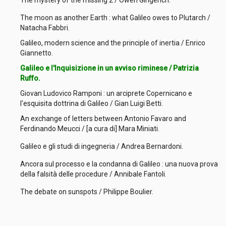
The mystery of the missing 2 / Owen Gingerich.
The moon as another Earth : what Galileo owes to Plutarch /
Natacha Fabbri.
Galileo, modern science and the principle of inertia / Enrico
Giannetto.
Galileo e l'Inquisizione in un avviso riminese / Patrizia
Ruffo.
Giovan Ludovico Ramponi : un arciprete Copernicano e
l'esquisita dottrina di Galileo / Gian Luigi Betti.
An exchange of letters between Antonio Favaro and
Ferdinando Meucci / [a cura di] Mara Miniati.
Galileo e gli studi di ingegneria / Andrea Bernardoni.
Ancora sul processo e la condanna di Galileo : una nuova prova
della falsità delle procedure / Annibale Fantoli.
The debate on sunspots / Philippe Boulier.