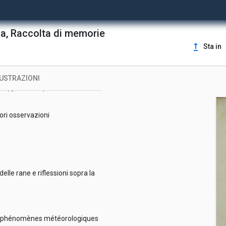
l sig. Thomson
sia, Raccolta di memorie
li sono cadute delle pietre o
upgrade
Sta in
LUSTRAZIONI
ampyris Italica) e luccioloni
adori osservazioni
elle rane e riflessioni sopra la
 des phénomènes météorologiques