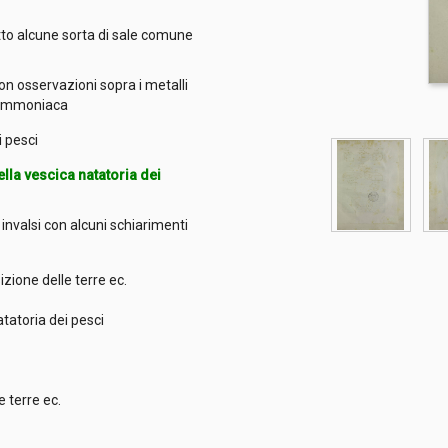
tto alcune sorta di sale comune
on osservazioni sopra i metalli
l' ammoniaca
fi
ei pesci
lla vescica natatoria dei
i invalsi con alcuni schiarimenti
zione delle terre ec.
natatoria dei pesci
e terre ec.