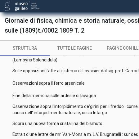
Nota sopra alcune nuove denominazioni chimiche introdotte de
Sul veleno della vipera discorsi due
Giornale di fisica, chimica e storia naturale, os
Catalogo per ordine cronologico delle meteore in seguito delle qua
sulle (1809)t./0002 1809 T. 2
masse di ferro
Osservazioni sopra la pietra yu dei cinesi
STRUTTURA
TUTTE LE PAGINE
PAGINE CON IL
Dell'azione di diversi fluidi gazosi sopra il fosforo delle lucciole (L
(Lampyris Splendidula)
Sulle opposizioni fatte al sistema di Lavoisier dal sig. prof. Carr
Osservazioni sopra il ferro arsenicale
Fine della memoria sulle ardesie di lavagna
Osservazione sopra l'intorpidimento de'girini per il freddo : come d
causa dell' intorpidimento naturale, ossia letargo
Sopra una nuova forma cristallina del bismuto
Extrait d'une lettre de mr. Van-Mons a m. L.V. Brugnatelli : sur