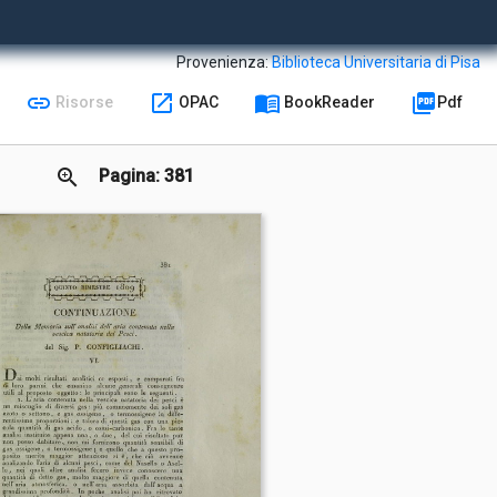
Provenienza:
Biblioteca Universitaria di Pisa
link
open_in_new
menu_book
picture_as_pdf
Risorse
OPAC
BookReader
Pdf
zoom_in
Pagina: 381