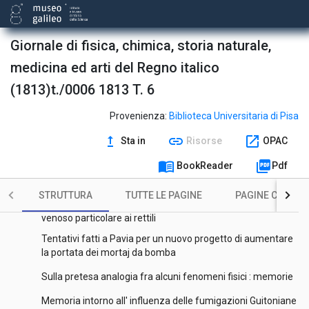
Lettera del sig. prof. Domenico Nocca al sig. cavaliere Luigi
Rossi ... : in conferma dell'oppinione, che il cannamele non
Giornale di fisica, chimica, storia naturale,
fu mai coltivato in Calabria
medicina ed arti del Regno italico
Fine delle ricerche fisico-chimiche sul fosforo
particolarmente considerato come mezzo eudiometrico
(1813)t./0006 1813 T. 6
Descrizione anotomica di un mostro umano coli aggiunta di
alcune riflessioni ad esso relative
Provenienza:
Biblioteca Universitaria di Pisa
Continuazione del trattato botanico-georgico sopra i
upgrade
link
open_in_new
Sta in
Risorse
OPAC
frumenti
menu_book
picture_as_pdf
BookReader
Pdf
Continuazione delle ricerche fisico-chimiche sul fosforo
particolarmente considerato come mezzo eudiometrico
STRUTTURA
TUTTE LE PAGINE
PAGINE CON ILL
Ricerche anatomiche e fisiologiche sopra un sistema
venoso particolare ai rettili
Tentativi fatti a Pavia per un nuovo progetto di aumentare
la portata dei mortaj da bomba
Sulla pretesa analogia fra alcuni fenomeni fisici : memorie
Memoria intorno all' influenza delle fumigazioni Guitoniane