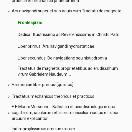
practica et mechanica phaenomena
Ars navigandi super et sub aquis cum Tractatu de magnete
expand_more
Frontespizio
Dedica : Illustrissimo ac Reverendissimo in Christo Patri ...
Liber primus. Ars navigandi hydrostaticae.
Liber secundus. De navigatione seu histiodromia
Tractatus de magnetis proprietatibus ad erudissimum
virum Gabrielem Naudeum ...
Harmoniae liber primus-[quartus]
chevron_right
Tractatus mechanicus theoricus et practicus
chevron_right
F. F. Marini Mersenni ... Ballistica et acontismologia in qua
sagittarum, iaculorum et aliorum missilium iactus et robur
chevron_right
arcuum explicantur
Index amplissimus omnium rerum.