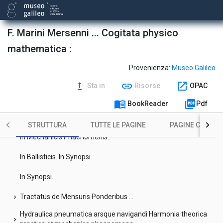
Frontespizio
F. Marini Mersenni ... Cogitata physico
Dedica : Reverendissimo Patri Laurentio a Spezzano
mathematica :
Imprimatur
Provenienza:
Museo Galileo
Praefatio Praefationum.
upgrade
link
open_in_new
Sta in
Risorse
OPAC
Tractatus Isto volumine contenti.
menu_book
picture_as_pdf
BookReader
Pdf
Ad Lectorem monita, et errorum emendatio.
STRUTTURA
TUTTE LE PAGINE
PAGINE CON ILL
In Mechanicis Phaenomenis.
In Ballisticis. In Synopsi.
In Synopsi.
Tractatus de Mensuris Ponderibus ...
chevron_right
Hydraulica pneumatica arsque navigandi Harmonia theorica
chevron_right