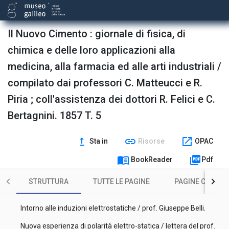
Il Nuovo Cimento : giornale di fisica, di
chimica e delle loro applicazioni alla
Frontespizio
medicina, alla farmacia ed alle arti industriali /
Barometrografo lettera del p. Secchi al prof. Matteucci.
compilato dai professori C. Matteucci e R.
Osservazioni di meteorologia e fisica terrestre durante
Piria ; coll'assistenza dei dottori R. Felici e C.
l'eruzione del Vesuvio del Maggio 1855 / L. Palmieri.
Bertagnini. 1857 T. 5
Sulle forme cristalline del boro adamantino / Q. Sella.
Sulla ossamide / C. Bertagnini.
upgrade
link
open_in_new
Sta in
Risorse
OPAC
Sulle forme cristalline di alcuni sali di platino a base di
menu_book
picture_as_pdf
BookReader
Pdf
platinodiamina / Q. Sella.
Sulla rifrazione solare / riflessioni ed osservazioni del prof.
STRUTTURA
TUTTE LE PAGINE
PAGINE CON ILL
Ignazio Calandrelli.
Intorno alle induzioni elettrostatiche / prof. Giuseppe Belli.
Nuova esperienza di polarità elettro-statica / lettera del prof.