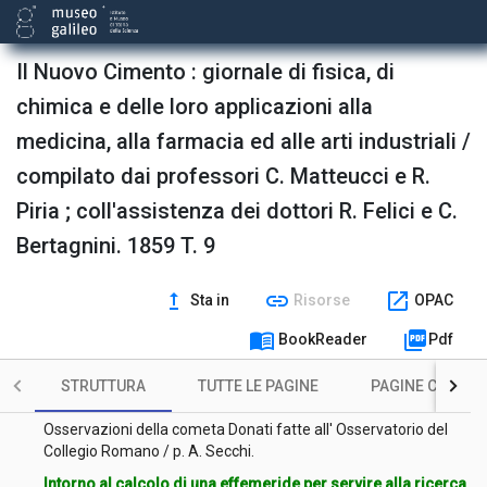
Il Nuovo Cimento : giornale di fisica, di
chimica e delle loro applicazioni alla
medicina, alla farmacia ed alle arti industriali /
compilato dai professori C. Matteucci e R.
Piria ; coll'assistenza dei dottori R. Felici e C.
Bertagnini. 1859 T. 9
upgrade
link
open_in_new
Sta in
Risorse
OPAC
Sulla fibra muscolare / osservazioni del prof. cav. Giov. Battista
menu_book
picture_as_pdf
BookReader
Pdf
Amici.
Sulla spiegazione del diamagnetismo, partendo dalla teoria
STRUTTURA
TUTTE LE PAGINE
PAGINE CON ILL
dell' induzione elettro-dinamica / prof. R. Felici.
Osservazioni della cometa Donati fatte all' Osservatorio del
Collegio Romano / p. A. Secchi.
Intorno al calcolo di una effemeride per servire alla ricerca