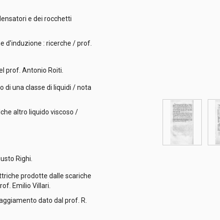
densatori e dei rocchetti
e d'induzione : ricerche / prof.
l prof. Antonio Roiti.
fi
o di una classe di liquidi / nota
che altro liquido viscoso /
gusto Righi.
ttriche prodotte dalle scariche
f. Emilio Villari.
raggiamento dato dal prof. R.