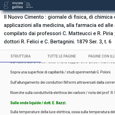
Il Nuovo Cimento : giornale di fisica, di chimica 
applicazioni alla medicina, alla farmacia ed alle a
Coperta
compilato dai professori C. Matteucci e R. Piria 
dottori R. Felici e C. Bertagnini. 1879 Ser. 3, t. 6
Occhietto : Il Nuovo Cimento. AnnoXXV
Frontespizio
STRUTTURA
TUTTE LE PAGINE
PAGINE CON IL
Sul valore dell'effetto Peltier in una coppia ferro-zinco / Manfred
Sopra una superficie di capillarità / studi sperimentali G. Poloni.
Sull'allungamento dei conduttori filiformi attraversati dalla corr
Ricerche sulla conduttività elettrica dei carboni / nota del prof. R. 
Sulle onde liquide / dott. E. Bazzi.
Sulla temperature della luce elettrica, ossia sulla temperatura del