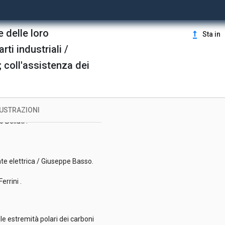
e delle loro
upgrade
Sta in
rti industriali /
; coll'assistenza dei
LUSTRAZIONI
o Bellati .
ente elettrica / Giuseppe Basso.
Ferrini .
le estremità polari dei carboni