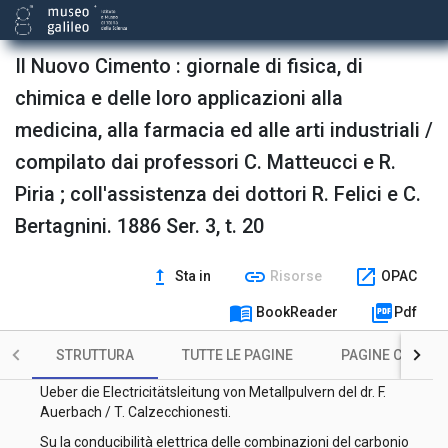
Alcuni singolari fenomeni spettroscopici / A. Riccò.
Se per il condersarsi del vapor d'acqua si abbia sviluppo di
Il Nuovo Cimento : giornale di fisica, di
elettricità / nota del dott. Franco Magrini.
chimica e delle loro applicazioni alla
Pendolo per dimostrazione di corso / E. Fossati, C. Somigliana
.
medicina, alla farmacia ed alle arti industriali /
Sul potere conduttore superficiale del vetro, dovuto allo strato
compilato dai professori C. Matteucci e R.
di umidità, a temperature differenti / memoria del dott. Pietro
Piria ; coll'assistenza dei dottori R. Felici e C.
Cardani.
Bertagnini. 1886 Ser. 3, t. 20
Sull'interpretazione meccanica delle formole di Maxwell /
memoria del prof. Eugenio Beltrami.
Il doppio volumetro per la determinazione esatta dei pesi
upgrade
link
open_in_new
Sta in
Risorse
OPAC
specifici dei liquidi / Carlo Marangoni.
menu_book
picture_as_pdf
BookReader
Pdf
Sul potere conduttore superficiale del vetro, dovuto allo strato
di umidità, a temperature differenti / memoria del dott. Pietro
STRUTTURA
TUTTE LE PAGINE
PAGINE CON ILL
Cardani.
Ueber die Electricitätsleitung von Metallpulvern del dr. F.
Auerbach / T. Calzecchionesti.
Su la conducibilità elettrica delle combinazioni del carbonio