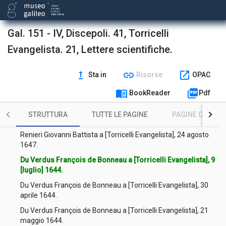
Mersenne Marin a Torricelli Evangelista, 25 dicembre [1644].
Mersenne Marin a Torricelli Evangelista, 26 agosto 1646.
Gal. 151 - IV, Discepoli. 41, Torricelli
Mersenne Marin a Torricelli Evangelista, 10 gennaio 1645.
Evangelista. 21, Lettere scientifiche.
Magiotti Raffaello a [Torricelli Evangelista], 19 luglio 1642.
upgrade
link
open_in_new
Sta in
Risorse
OPAC
Monconys Balthasar (de) a Torricelli Evangelista, 2 agosto
menu_book
picture_as_pdf
BookReader
Pdf
1647.
Renieri Giovanni Battista a [Torricelli Evangelista], 2 agosto
STRUTTURA
TUTTE LE PAGINE
PAGINE CON ILL
1647.
Renieri Giovanni Battista a [Torricelli Evangelista], 24 agosto
1647.
Du Verdus François de Bonneau a [Torricelli Evangelista], 9
[luglio] 1644.
Du Verdus François de Bonneau a [Torricelli Evangelista], 30
aprile 1644.
Du Verdus François de Bonneau a [Torricelli Evangelista], 21
maggio 1644.