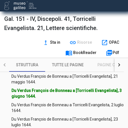
Monconys Balthasar (de) a Torricelli Evangelista, 2 agosto
1647.
Gal. 151 - IV, Discepoli. 41, Torricelli
Renieri Giovanni Battista a [Torricelli Evangelista], 2 agosto
1647.
Evangelista. 21, Lettere scientifiche.
Renieri Giovanni Battista a [Torricelli Evangelista], 24 agosto
1647.
upgrade
link
open_in_new
Sta in
Risorse
OPAC
Du Verdus François de Bonneau a [Torricelli Evangelista], 9
menu_book
picture_as_pdf
BookReader
Pdf
[luglio] 1644.
Du Verdus François de Bonneau a [Torricelli Evangelista], 30
STRUTTURA
TUTTE LE PAGINE
PAGINE CON ILL
aprile 1644.
Du Verdus François de Bonneau a [Torricelli Evangelista], 21
maggio 1644.
Du Verdus François de Bonneau a [Torricelli Evangelista], 3
giugno 1644.
Du Verdus François de Bonneau a Torricelli Evangelista, 2 luglio
1644.
Du Verdus François de Bonneau a [Torricelli Evangelista], 23
luglio 1644.