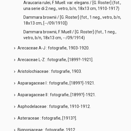
Araucaria rulei, F. Muell. var. elegans / [G. Roster] (fot.,
una serie di 2 neg., vetro, b/n, 18x13 cm, 1910-1917)
Dammara brownii / [G. Roster] (fot., 1 neg., vetro, b/n,
18x13 cm, [--/09/1910])
Dammara brownii, F. Muell / [G. Roster] (fot., 1 neg.,
vetro, b/n, 18x13 cm, --/09/1914)
Arecaceae A-J : fotografie, 1903-1920.
chevron_right
Arecaceae L-Z : fotografie, [1899?-1921].
chevron_right
Aristolochiaceae : fotografie, 1903.
chevron_right
Asparagaceae I : fotografie, [1899?]-1921.
chevron_right
Asparagaceae II : fotografie, [1899?]-1921.
chevron_right
Asphodelaceae : fotografie, 1910-1912.
chevron_right
Asteraceae : fotografie, [1913?].
chevron_right
Bignoniaceae : fotografie, 1912.
chevron_right