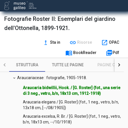
Fotografie Roster II: Esemplari del giardino
dell'Ottonella, 1899-1921.
upgrade
link
open_in_new
Sta in
Risorse
OPAC
Contenuto
expand_more
menu_book
picture_as_pdf
BookReader
Pdf
Amaryllidaceae : fotografie, 1911-1914.
chevron_right
STRUTTURA
TUTTE LE PAGINE
PAGINE CON ILL
Araliaceae : fotografie, 1912.
chevron_right
Araucariaceae : fotografie, 1905-1918.
expand_more
Araucaria bidwillii, Hook. / [G. Roster] (fot., una serie
di 3 neg., vetro, b/n, 18x13 cm, 1912-1918)
Araucaria elegans / [G. Roster] (fot., 1 neg., vetro, b/n,
13x18 cm, [--/08/1905])
Araucaria excelsa, R. Br. / [G. Roster] (fot., 1 neg., vetro,
b/n, 18x13 cm, --/10/1918)