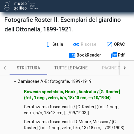
Polypodiaceae : fotografie, [1911]-1914.
chevron_right
Fotografie Roster II: Esemplari del giardino
Pontederiaceae : fotografie, 1915.
chevron_right
dell'Ottonella, 1899-1921.
Primulaceae : fotografie, 1903.
chevron_right
upgrade
link
open_in_new
Sta in
Risorse
OPAC
Rafflesiaceae : fotografie, 1901.
chevron_right
menu_book
picture_as_pdf
BookReader
Pdf
Solanaceae : fotografie, 1904.
chevron_right
STRUTTURA
TUTTE LE PAGINE
PAGINE CON ILL
Strelitziaceae : fotografie, 1904-1920.
chevron_right
Zamiaceae A-E : fotografie, 1899-1919.
expand_more
Bowenia spectabilis, Hook., Australia / [G. Roster]
(fot., 1 neg., vetro, b/n, 18x13 cm, --/10/1904)
Ceratozamia fusco-viridis / [G. Roster] (fot., 1 neg.,
vetro, b/n, 18x13 cm, [--/09/1903])
Ceratozamia fusco-viridis, D. Moore, Messico / [G.
Roster] (fot., 1 neg., vetro, b/n, 13x18 cm, --/09/1903)