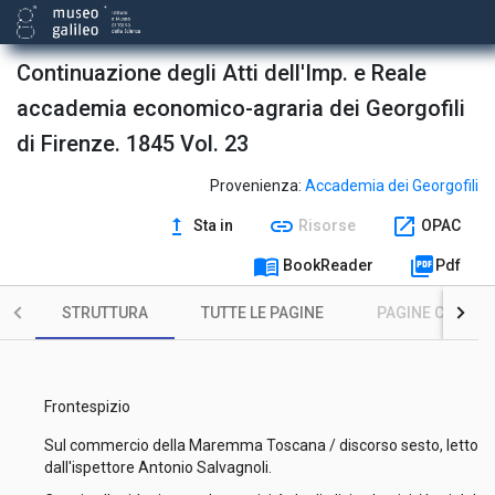
Continuazione degli Atti dell'Imp. e Reale
accademia economico-agraria dei Georgofili
di Firenze. 1845 Vol. 23
Provenienza:
Accademia dei Georgofili
upgrade
link
open_in_new
Sta in
Risorse
OPAC
menu_book
picture_as_pdf
BookReader
Pdf
STRUTTURA
TUTTE LE PAGINE
PAGINE CON ILL
Frontespizio
Sul commercio della Maremma Toscana / discorso sesto, letto
dall'ispettore Antonio Salvagnoli.