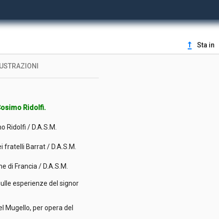
ana di orticultura / D.A.S.M.
.S.M.
upgrade
Sta in
oli.
LUSTRAZIONI
o di curarla / D.A.S.M.
 Cosimo Ridolfi.
o Ridolfi / D.A.S.M.
fratelli Barrat / D.A.S.M.
e di Francia / D.A.S.M.
 sulle esperienze del signor
del Mugello, per opera del