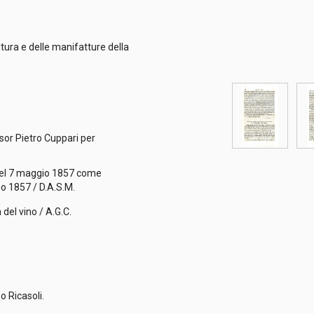
ltura e delle manifatture della
fi
.
sor Pietro Cuppari per
 nel 7 maggio 1857 come
no 1857 / D.A.S.M.
del vino / A.G.C.
o Ricasoli.