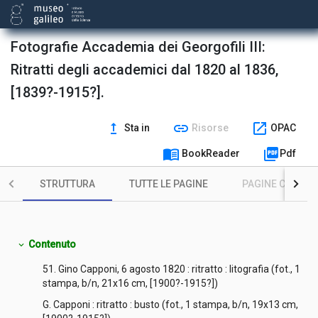
Fotografie Accademia dei Georgofili III:
Ritratti degli accademici dal 1820 al 1836,
[1839?-1915?].
upgrade
link
open_in_new
Sta in
Risorse
OPAC
menu_book
picture_as_pdf
BookReader
Pdf
STRUTTURA
TUTTE LE PAGINE
PAGINE CON ILL
Contenuto
expand_more
51. Gino Capponi, 6 agosto 1820 : ritratto : litografia (fot., 1
stampa, b/n, 21x16 cm, [1900?-1915?])
G. Capponi : ritratto : busto (fot., 1 stampa, b/n, 19x13 cm,