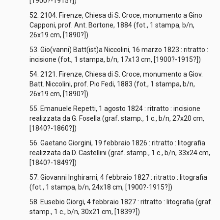
[1900?-1915?])
52. 2104. Firenze, Chiesa di S. Croce, monumento a Gino
Capponi, prof. Ant. Bortone, 1884 (fot., 1 stampa, b/n,
26x19 cm, [1890?])
53. Gio(vanni) Batt(ist)a Niccolini, 16 marzo 1823 : ritratto :
incisione (fot., 1 stampa, b/n, 17x13 cm, [1900?-1915?])
54. 2121. Firenze, Chiesa di S. Croce, monumento a Giov.
Batt. Niccolini, prof. Pio Fedi, 1883 (fot., 1 stampa, b/n,
26x19 cm, [1890?])
55. Emanuele Repetti, 1 agosto 1824 : ritratto : incisione
realizzata da G. Fosella (graf. stamp., 1 c., b/n, 27x20 cm,
[1840?-1860?])
56. Gaetano Giorgini, 19 febbraio 1826 : ritratto : litografia
realizzata da D. Castellini (graf. stamp., 1 c., b/n, 33x24 cm,
[1840?-1849?])
57. Giovanni Inghirami, 4 febbraio 1827 : ritratto : litografia
(fot., 1 stampa, b/n, 24x18 cm, [1900?-1915?])
58. Eusebio Giorgi, 4 febbraio 1827 : ritratto : litografia (graf.
stamp., 1 c., b/n, 30x21 cm, [1839?])