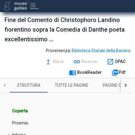
Fine del Comento di Christophoro Landino
fiorentino sopra la Comedia di Danthe poeta
excellentissimo ...
Provenienza:
Biblioteca Statale della Baviera
upgrade
link
open_in_new
Sta in
Risorse
OPAC
menu_book
picture_as_pdf
BookReader
Pdf
STRUTTURA
TUTTE LE PAGINE
PAGINE CON ILL
Coperta
Proemio