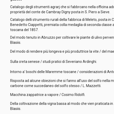
Catalogo degli strumenti agrarj che si fabbrcano nella officina add
proprietà del conte de Cambray Digny posta in S. Piero a Sieve.
Catalogo delli strumento rurali della fabbrica di Meleto, posta in 
Benedetto Ciappetti, premiata colla medaglia di seconda classe a
toscana del 1857.
Del modo tenuto in Abruzzo per coltivare le piante di ulivo perve
Blasiis.
Del modo di rendere più longeva e più produttrice la vite / del ma
Sulla creta senese / studi pratici di Severiano Ardinghi.
Intorno a' boschi delle Maremme toscane / considerazioni di Ant
Risposta ad alcune obiezioni che si fanno all'uso del solfo nella ma
carbone come succedaneo del solfo stesso / L. Mazzetti.
Macchina zappatrice a vapore / Cosimo Ridolfi.
Della coltivazione della vigna bassa al modo che vien praticata 
Blasiis.