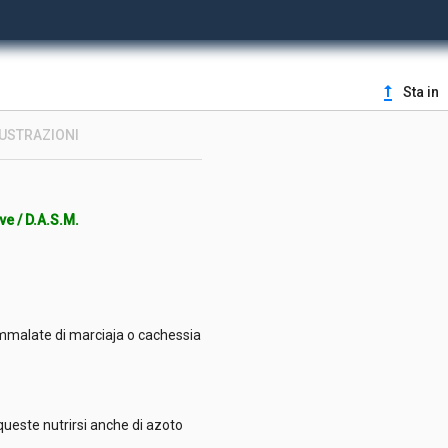
upgrade
Sta in
LUSTRAZIONI
osimo Ridolfi.
uve / D.A.S.M.
ammalate di marciaja o cachessia
queste nutrirsi anche di azoto