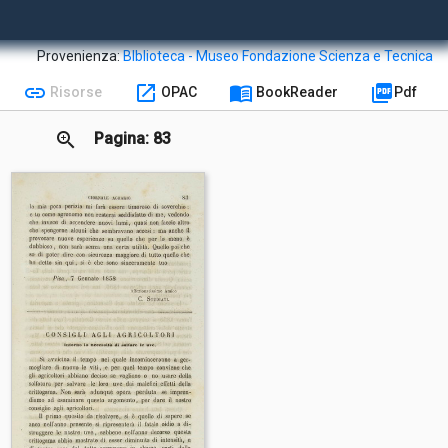
Provenienza:
BIblioteca - Museo Fondazione Scienza e Tecnica
link
open_in_new
menu_book
picture_as_pdf
Risorse
OPAC
BookReader
Pdf
zoom_in
Pagina: 83