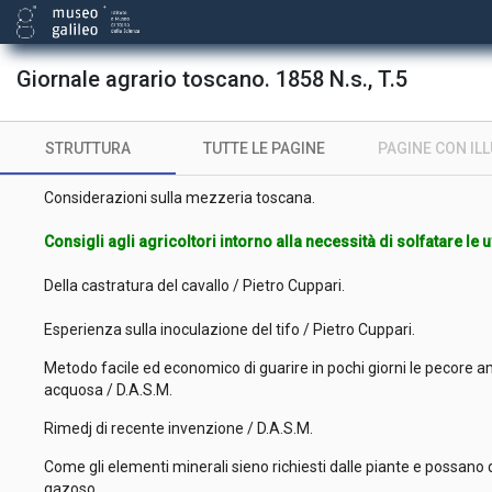
Coperta
Giornale agrario toscano. 1858 N.s., T.5
Frontespizio
STRUTTURA
TUTTE LE PAGINE
PAGINE CON IL
D'una grande esperienza agraria tentata per mezzo d'affitto / C
Considerazioni sulla mezzeria toscana.
Consigli agli agricoltori intorno alla necessità di solfatare le 
Della castratura del cavallo / Pietro Cuppari.
Esperienza sulla inoculazione del tifo / Pietro Cuppari.
Metodo facile ed economico di guarire in pochi giorni le pecore 
acquosa / D.A.S.M.
Rimedj di recente invenzione / D.A.S.M.
Come gli elementi minerali sieno richiesti dalle piante e possano 
gazoso