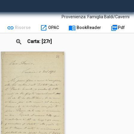
Provenienza:
Famiglia Baldi/Caverni
link
open_in_new
menu_book
picture_as_pdf
Risorse
OPAC
BookReader
Pdf
zoom_in
Carta: [27r]