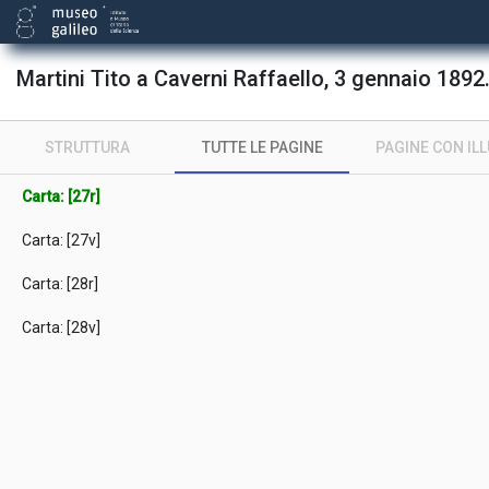
Martini Tito a Caverni Raffaello, 3 gennaio 1892
STRUTTURA
TUTTE LE PAGINE
PAGINE CON IL
Carta: [27r]
Carta: [27v]
Carta: [28r]
Carta: [28v]