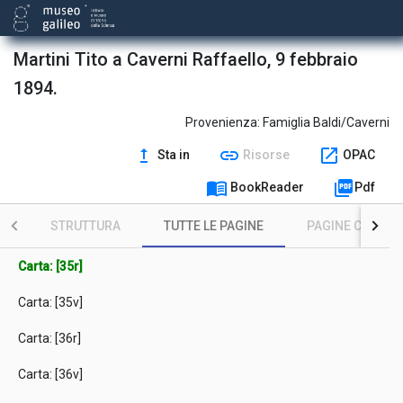
Martini Tito a Caverni Raffaello, 9 febbraio
1894.
Provenienza:
Famiglia Baldi/Caverni
upgrade
link
open_in_new
Sta in
Risorse
OPAC
menu_book
picture_as_pdf
BookReader
Pdf
STRUTTURA
TUTTE LE PAGINE
PAGINE CON ILL
Carta: [35r]
Carta: [35v]
Carta: [36r]
Carta: [36v]