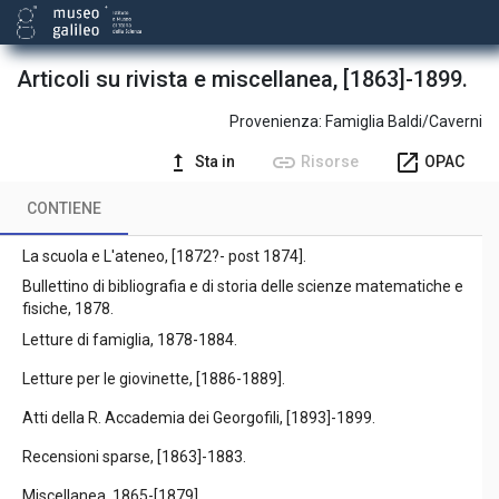
Articoli su rivista e miscellanea, [1863]-1899.
Provenienza:
Famiglia Baldi/Caverni
upgrade
link
open_in_new
Sta in
Risorse
OPAC
CONTIENE
La scuola e L'ateneo, [1872?- post 1874].
Bullettino di bibliografia e di storia delle scienze matematiche e
fisiche, 1878.
Letture di famiglia, 1878-1884.
Letture per le giovinette, [1886-1889].
Atti della R. Accademia dei Georgofili, [1893]-1899.
Recensioni sparse, [1863]-1883.
Miscellanea, 1865-[1879].