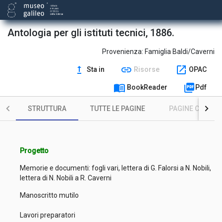
Antologia per gli istituti tecnici, 1886.
Provenienza:
Famiglia Baldi/Caverni
upgrade
link
open_in_new
Sta in
Risorse
OPAC
menu_book
picture_as_pdf
BookReader
Pdf
STRUTTURA
TUTTE LE PAGINE
PAGINE CON ILL
Progetto
Memorie e documenti: fogli vari, lettera di G. Falorsi a N. Nobili,
lettera di N. Nobili a R. Caverni
Manoscritto mutilo
Lavori preparatori