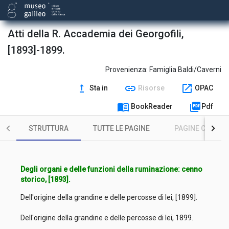
Atti della R. Accademia dei Georgofili,
[1893]-1899.
Provenienza:
Famiglia Baldi/Caverni
upgrade
link
open_in_new
Sta in
Risorse
OPAC
menu_book
picture_as_pdf
BookReader
Pdf
STRUTTURA
TUTTE LE PAGINE
PAGINE CON ILL
Degli organi e delle funzioni della ruminazione: cenno
storico, [1893].
Dell'origine della grandine e delle percosse di lei, [1899].
Dell'origine della grandine e delle percosse di lei, 1899.