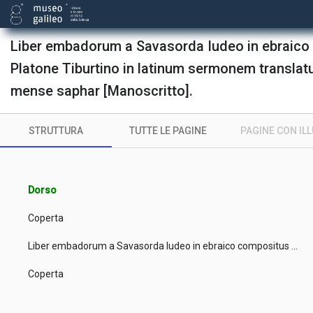
Liber embadorum a Savasorda Iudeo in ebraico
Platone Tiburtino in latinum sermonem transla
mense saphar [Manoscritto].
STRUTTURA
TUTTE LE PAGINE
PAGINE CON IL
Dorso
Coperta
Liber embadorum a Savasorda Iudeo in ebraico compositus ...
Coperta