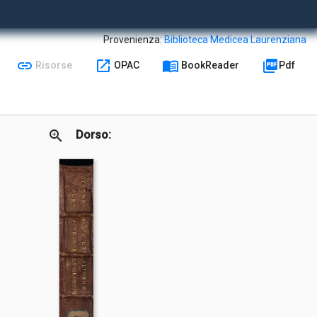
Provenienza:
Biblioteca Medicea Laurenziana
link
open_in_new
menu_book
picture_as_pdf
Risorse
OPAC
BookReader
Pdf
zoom_in
Dorso: