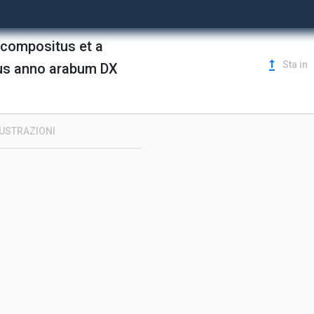
 compositus et a
upgrade
Sta in
tus anno arabum DX
LUSTRAZIONI